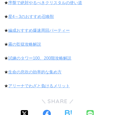
★
序盤で絶対やるべきクリスタルの使い道
★
星4～3のおすすめ召喚獣
★
編成おすすめ爆速周回パーティー
★
霧の監獄攻略解説
★
試練のタワー100、200階攻略解説
★
生命の息吹の効率的な集め方
★
アリーナでわざと負けるメリット
SHARE