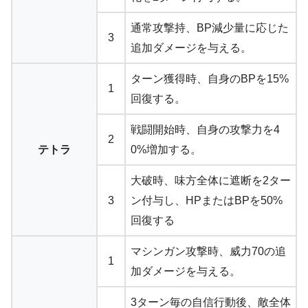
通常攻撃持、BP減少量に応じた
3
追加ダメージを与える。
ターン獲得時、自身のBPを15%
1
回復する。
戦闘開始時、自身の攻撃力を4
2
テトラ
0%増加する。
大破時、味方全体に遮断を2ター
3
ン付与し、HPまたはBPを50%
回復する
マシンガン攻撃時、威力70の追
1
加ダメージを与える。
3ターン毎の自信行動後、敵全体