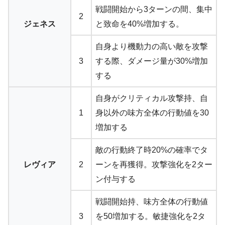
戦闘開始から3ターンの間、集中
2
ジェネス
と致命を40%増加する。
自身より機動力の高い敵を攻撃
3
する際、ダメージ量が30%増加
する
自身がクリティカル攻撃持、自
1
身以外の味方全体の行動値を30
増加する
敵の行動終了時20%の確率でタ
レヴィア
2
ーンを再獲得。攻撃強化を2ター
ン付与する
戦闘開始持、味方全体の行動値
3
を50増加する。敏捷強化を2タ