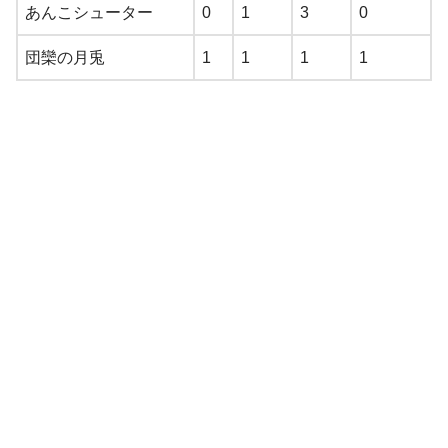
あんこシューター
0
1
3
0
団欒の月兎
1
1
1
1