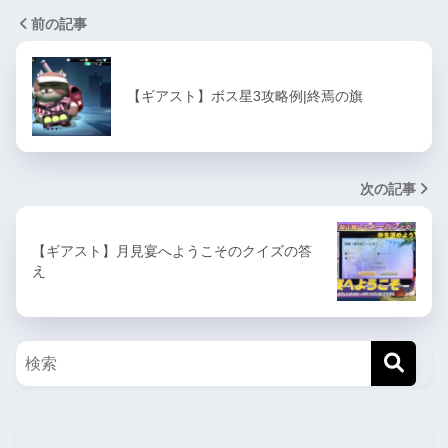
前の記事
【ギアスト】ボス星3攻略例|終焉の旗
次の記事
【ギアスト】月見宴へようこそのクイズの答
え