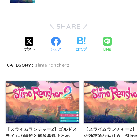
SHARE
LINE
ポスト
シェア
はてブ
CATEGORY :
slime rancher2
【スライムランチャー2】ゴルドス
【スライムランチャー2
ライムの場所と解放条件まとめ｜
の効率的なやり方｜Slime