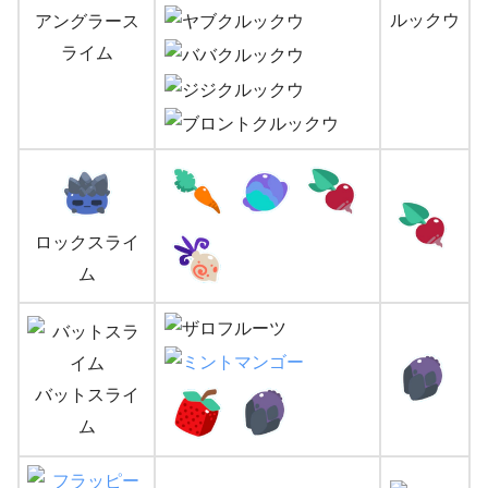
アングラース
ライム
ロックスライ
ム
バットスライ
ム