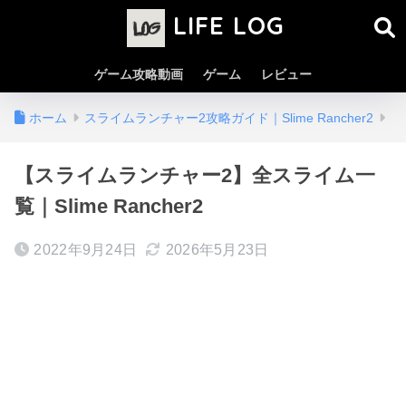
LIFE LOG
ゲーム攻略動画
ゲーム
レビュー
ホーム
スライムランチャー2攻略ガイド｜Slime Rancher2
【スライムランチャー2】全スライム一
覧｜Slime Rancher2
2022年9月24日
2026年5月23日