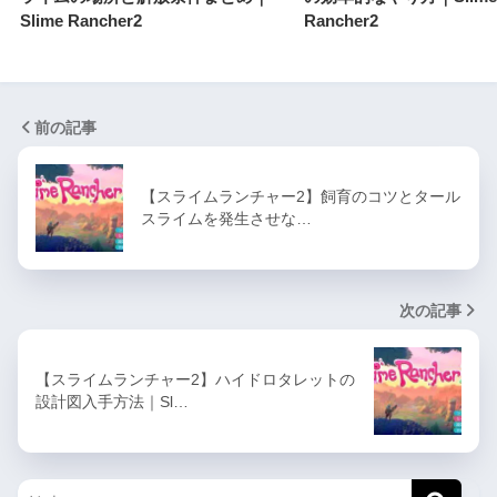
Slime Rancher2
Rancher2
前の記事
【スライムランチャー2】飼育のコツとタール
スライムを発生させな…
次の記事
【スライムランチャー2】ハイドロタレットの
設計図入手方法｜Sl…