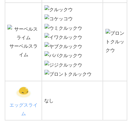
サーベルスラ
イム
なし
エッグスライ
ム