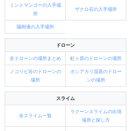
ミントマンゴーの入手場
ザクロ石の入手場所
所
陽樹液の入手場所
ドローン
全ドローンの場所まとめ
虹ヶ原のドローンの場所
ノコリビ谷のドローンの
ホシアカリ湿原のドロー
場所
ンの場所
スライム
ラクーンスライムの出現
全スライム一覧
場所と探し方