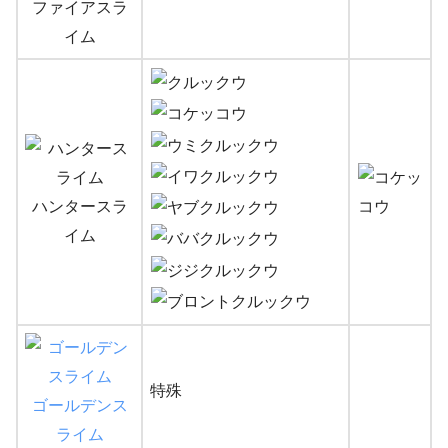
ファイアスラ
イム
ハンタースラ
イム
特殊
ゴールデンス
ライム