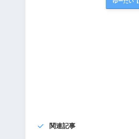
ゆーだい【HI
関連記事