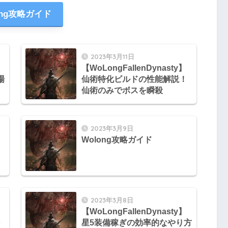
ong攻略ガイド
2023年3月11日
【WoLongFallenDynasty】
場
仙術特化ビルドの性能解説！
仙術のみでボスを瞬殺
2023年3月9日
Wolong攻略ガイド
2023年3月8日
【WoLongFallenDynasty】
星5装備稼ぎの効率的なやり方