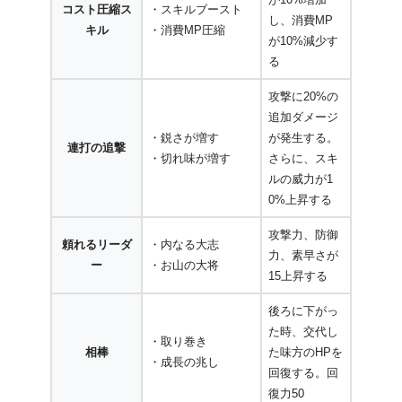
コスト圧縮ス
・スキルブースト
し、消費MP
キル
・消費MP圧縮
が10%減少す
る
攻撃に20%の
追加ダメージ
・鋭さが増す
が発生する。
連打の追撃
・切れ味が増す
さらに、スキ
ルの威力が1
0%上昇する
攻撃力、防御
頼れるリーダ
・内なる大志
力、素早さが
ー
・お山の大将
15上昇する
後ろに下がっ
た時、交代し
・取り巻き
相棒
た味方のHPを
・成長の兆し
回復する。回
復力50