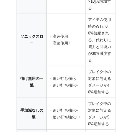
×10]%増加す
る
アイテム使用
時のWTが3
0%短縮され
ソニックスロ
・高速使用
る。代わりに
ー
・高速使用+
威力と回復力
が30%減少す
る
ブレイク中の
情け無用の一
・追い打ち強化
対象に与える
撃
・追い打ち強化+
ダメージが4
0%増加する
ブレイク中の
手加減なしの
・追い打ち強化+
対象に与える
一撃
・追い打ち強化++
ダメージが5
0%増加する