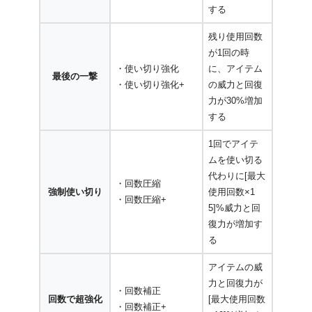
する
残り使用回数
が1回の時
・使い切り強化
に、アイテム
最後の一撃
・使い切り強化+
の威力と回復
力が30%増加
する
1回でアイテ
ムを使い切る
代わりに[最大
・回数圧縮
強制使い切り
使用回数×1
・回数圧縮+
5]%威力と回
復力が増加す
る
アイテムの威
力と回復力が
・回数補正
回数で超強化
[最大使用回数
・回数補正+