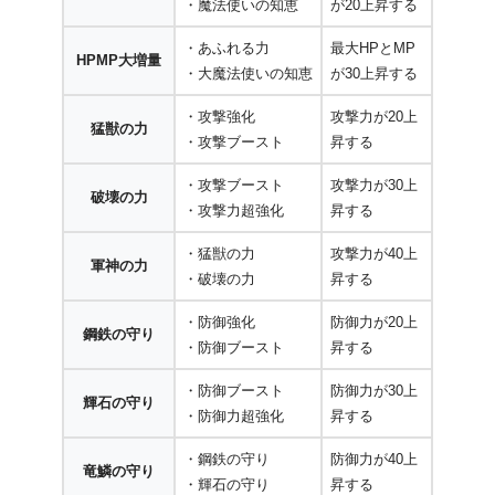
・魔法使いの知恵
が20上昇する
・あふれる力
最大HPとMP
HPMP大増量
・大魔法使いの知恵
が30上昇する
・攻撃強化
攻撃力が20上
猛獣の力
・攻撃ブースト
昇する
・攻撃ブースト
攻撃力が30上
破壊の力
・攻撃力超強化
昇する
・猛獣の力
攻撃力が40上
軍神の力
・破壊の力
昇する
・防御強化
防御力が20上
鋼鉄の守り
・防御ブースト
昇する
・防御ブースト
防御力が30上
輝石の守り
・防御力超強化
昇する
・鋼鉄の守り
防御力が40上
竜鱗の守り
・輝石の守り
昇する