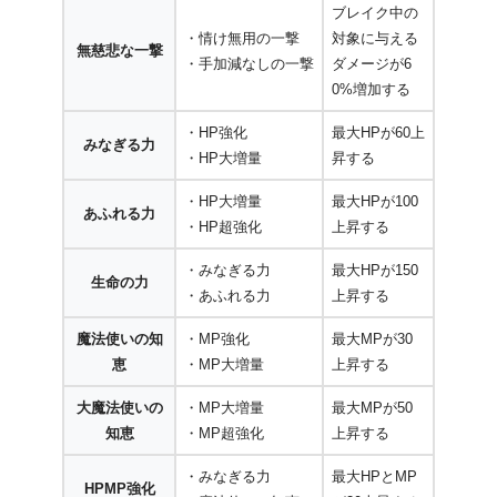
ブレイク中の
・情け無用の一撃
対象に与える
無慈悲な一撃
・手加減なしの一撃
ダメージが6
0%増加する
・HP強化
最大HPが60上
みなぎる力
・HP大増量
昇する
・HP大増量
最大HPが100
あふれる力
・HP超強化
上昇する
・みなぎる力
最大HPが150
生命の力
・あふれる力
上昇する
魔法使いの知
・MP強化
最大MPが30
恵
・MP大増量
上昇する
大魔法使いの
・MP大増量
最大MPが50
知恵
・MP超強化
上昇する
・みなぎる力
最大HPとMP
HPMP強化