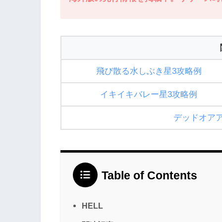
飛び散る水しぶき星3攻略例
イキイキバレー星3攻略例
デッドオア
Table of Contents
HELL