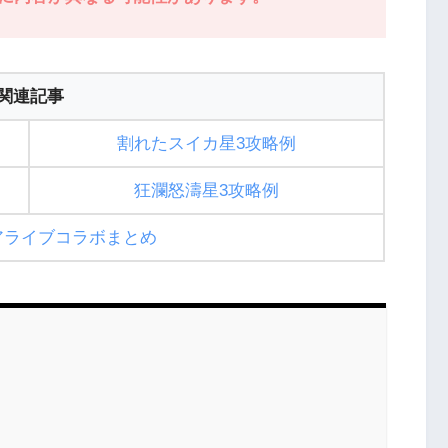
関連記事
割れたスイカ星3攻略例
狂瀾怒濤星3攻略例
アライブコラボまとめ