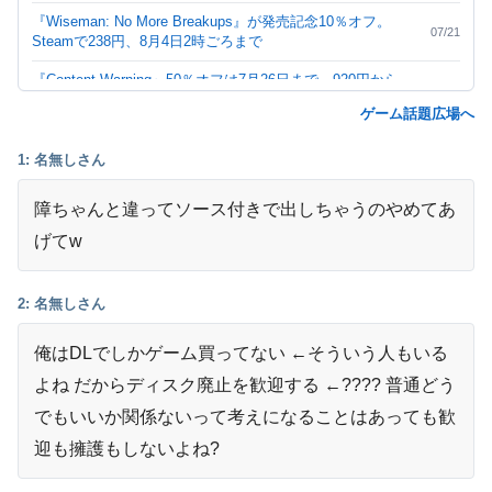
『Wiseman: No More Breakups』が発売記念10％オフ。
07/21
Steamで238円、8月4日2時ごろまで
『Content Warning』50％オフは7月26日まで。920円から
07/20
460円に
ゲーム話題広場へ
『Machinarium』80％オフは7月29日まで。2400円から480
07/20
円に
1: 名無しさん
『イーストワード』50％オフは7月31日まで。2800円から
障ちゃんと違ってソース付きで出しちゃうのやめてあ
07/20
1400円に
げてw
『FTL: Faster Than Light』65％オフは7月31日まで。980円
07/20
から343円に
2: 名無しさん
『Super Battle Golf』無料プレイは終了。Steamでは7月24
07/19
日2時まで665円
俺はDLでしかゲーム買ってない ←そういう人もいる
『なでねこ』Steam発売記念セールは7月31日まで。655円
07/19
よね だからディスク廃止を歓迎する ←???? 普通どう
から589円に
でもいいか関係ないって考えになることはあっても歓
PS5の外付けSSDとM.2 SSDはどっち？保存・起動できる
07/18
迎も擁護もしないよね?
ゲームの違い
Switch 2のゲームカードケースは何枚入りがいい？12枚・24