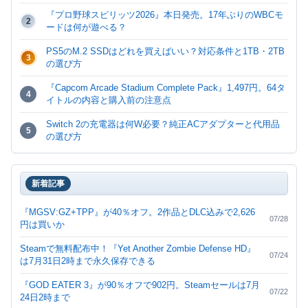
『プロ野球スピリッツ2026』本日発売。17年ぶりのWBCモ
2
ードは何が遊べる？
PS5のM.2 SSDはどれを買えばいい？対応条件と1TB・2TB
3
の選び方
『Capcom Arcade Stadium Complete Pack』1,497円。64タ
4
イトルの内容と購入前の注意点
Switch 2の充電器は何W必要？純正ACアダプターと代用品
5
の選び方
Switch 2のmicroSD Expressは何GBがいい？256GB・
6
512GB・1TBの選び方
新着記事
『The Life and Suffering of Sir Brante』Steam無料配布は7
7
月23日10時まで。入手後も継続プレイ可能
『MGSV:GZ+TPP』が40％オフ。2作品とDLC込みで2,626
07/28
円は買いか
『スターオーシャン2 R』Switch 2版発売。旧Switch版との
8
違いと新価格を整理
Steamで無料配布中！『Yet Another Zombie Defense HD』
07/24
は7月31日2時まで永久保存できる
『GOD EATER 3』が90％オフで902円。Steamセールは7月
07/22
24日2時まで