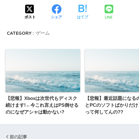
LINE
ポスト
シェア
はてブ
CATEGORY :
ゲーム
【悲報】Xboxは次世代もディスク
【悲報】最近話題になるのSw
続けます!←今これ言えはPS倒せる
とPCのソフトばかりだけ
のになぜアシャは動かない?
って何してんの??
前の記事