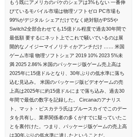
もう既にアメリカのパケのシェアは3%もない 一番伸
びているモバイル市場は物理ソフトゼロ PC市場も
99%がデジタル シェアだけでなく絶対額がPS5や
Switch2全部合わせても15億ドル程度で過去30年間で
最低額 要するにネット上でこれで騒いでいるのは展
開的なノイジーマイノリティかアンチだけ …… 米国
ゲーム市場 物理ソフトシェア 2019 10% 2023 5%未
満 2025 2.86% 米国のパッケージ版ゲーム売上高は
2025年に15億ドルとなり、30年ぶりの低水準に落ち
込む見込み。 米国のパッケージ版ビデオゲームの売
上高は2025年に約15億ドルにまで落ち込み、過去30
年間で最低の数字を記録した。 Circanaのアナリス
ト、マット・ピスカテラ氏はブルースカイでこのデー
タを共有し、業界関係者の多くがすでに疑っていたこ
とを裏付けた。つまり、パッケージ版ゲームの売上高
は30年ぶりの低水準に達したということだ。