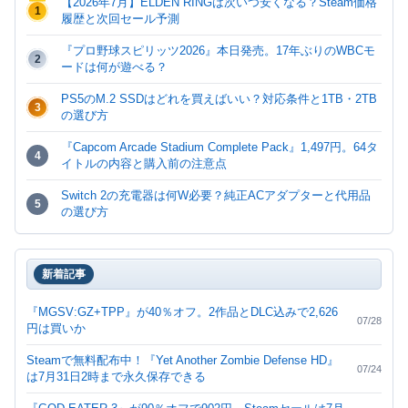
【2026年7月】ELDEN RINGは次いつ安くなる？Steam価格
1
履歴と次回セール予測
『プロ野球スピリッツ2026』本日発売。17年ぶりのWBCモ
2
ードは何が遊べる？
PS5のM.2 SSDはどれを買えばいい？対応条件と1TB・2TB
3
の選び方
『Capcom Arcade Stadium Complete Pack』1,497円。64タ
4
イトルの内容と購入前の注意点
Switch 2の充電器は何W必要？純正ACアダプターと代用品
5
の選び方
Switch 2のmicroSD Expressは何GBがいい？256GB・
6
512GB・1TBの選び方
新着記事
『The Life and Suffering of Sir Brante』Steam無料配布は7
7
月23日10時まで。入手後も継続プレイ可能
『MGSV:GZ+TPP』が40％オフ。2作品とDLC込みで2,626
07/28
円は買いか
『スターオーシャン2 R』Switch 2版発売。旧Switch版との
8
違いと新価格を整理
Steamで無料配布中！『Yet Another Zombie Defense HD』
07/24
は7月31日2時まで永久保存できる