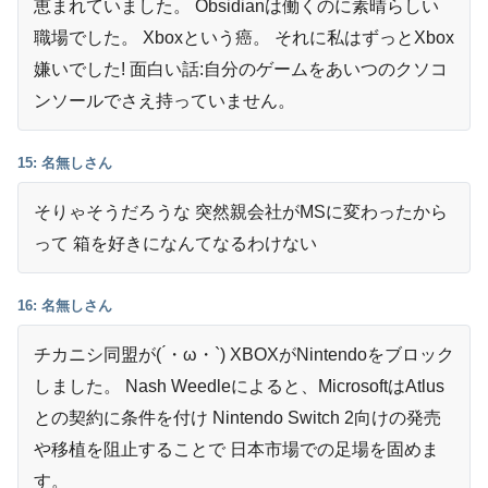
恵まれていました。 Obsidianは働くのに素晴らしい
職場でした。 Xboxという癌。 それに私はずっとXbox
嫌いでした! 面白い話:自分のゲームをあいつのクソコ
ンソールでさえ持っていません。
15: 名無しさん
そりゃそうだろうな 突然親会社がMSに変わったから
って 箱を好きになんてなるわけない
16: 名無しさん
チカニシ同盟が( ́・ω・`) XBOXがNintendoをブロック
しました。 Nash Weedleによると、MicrosoftはAtlus
との契約に条件を付け Nintendo Switch 2向けの発売
や移植を阻止することで 日本市場での足場を固めま
す。