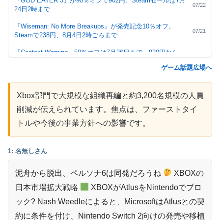
『GOD EATER 3』が90％オフで902円。Steamセールは7月
07/22
24日2時まで
『Wiseman: No More Breakups』が発売記念10％オフ。
07/21
Steamで238円、8月4日2時ごろまで
『Content Warning』50％オフは7月26日まで。920円から
07/20
460円に
ゲーム話題広場へ
『Machinarium』80％オフは7月29日まで。2400円から480
07/20
円に
Xbox部門で大規模な組織再編と約3,200名規模の人員
『イーストワード』50％オフは7月31日まで。2800円から
削減が伝えられています。焦点は、ファーストタイ
07/20
1400円に
トルや今後の事業方針への影響です。
『FTL: Faster Than Light』65％オフは7月31日まで。980円
07/20
から343円に
1: 名無しさん
『Super Battle Golf』無料プレイは終了。Steamでは7月24
07/19
日2時まで665円
泥舟から脱出、ペルソナ6は同発だろうね
XBOXの
『なでねこ』Steam発売記念セールは7月31日まで。655円
日本市場拡大戦略
XBOXがAtlusをNintendoでブロ
07/19
から589円に
ック? Nash Weedleによると、MicrosoftはAtlusとの契
PS5の外付けSSDとM.2 SSDはどっち？保存・起動できる
07/18
約に条件を付け、Nintendo Switch 2向けの発売や移植
ゲームの違い