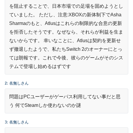
を阻止することで、日本市場での足場を固めようとし
Switch 2のゲームカードケースは何枚入りがいい？12枚・24
07/18
枚の選び方
ていました。 ただし、注意:XBOXの新体制下でAsha
Sharmaのもと、Atlusはこれらの制限的な合意の更新
を拒否したそうです。なぜなら、それらが利益を生ま
ないからです。 幸いなことに、Atlusは契約を更新せ
ず撤退したようで、私たちSwitch 2のオーナーにとっ
ては朗報です。これで今後、彼らのゲームがそのシス
テムで登場し始めるはずです
2: 名無しさん
問題はPCユーザーがゲーパス利用してない事だと思
う 何でSteamしか使わないのか謎
3: 名無しさん