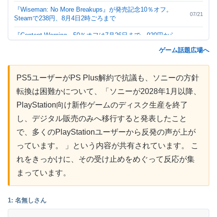
『Wiseman: No More Breakups』が発売記念10％オフ。
07/21
Steamで238円、8月4日2時ごろまで
『Content Warning』50％オフは7月26日まで。920円から
07/20
460円に
ゲーム話題広場へ
『Machinarium』80％オフは7月29日まで。2400円から480
07/20
円に
PS5ユーザーがPS Plus解約で抗議も、ソニーの方針
『イーストワード』50％オフは7月31日まで。2800円から
転換は困難かについて、「ソニーが2028年1月以降、
07/20
1400円に
PlayStation向け新作ゲームのディスク生産を終了
『FTL: Faster Than Light』65％オフは7月31日まで。980円
07/20
し、デジタル販売のみへ移行すると発表したこと
から343円に
で、多くのPlayStationユーザーから反発の声が上が
『Super Battle Golf』無料プレイは終了。Steamでは7月24
07/19
っています。 」という内容が共有されています。 こ
日2時まで665円
れをきっかけに、その受け止めをめぐって反応が集
『なでねこ』Steam発売記念セールは7月31日まで。655円
07/19
から589円に
まっています。
PS5の外付けSSDとM.2 SSDはどっち？保存・起動できる
07/18
ゲームの違い
1: 名無しさん
Switch 2のゲームカードケースは何枚入りがいい？12枚・24