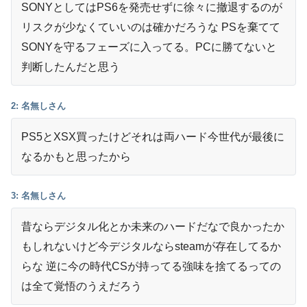
07/18
SONYとしてはPS6を発売せずに徐々に撤退するのが
枚の選び方
リスクが少なくていいのは確かだろうな PSを棄てて
SONYを守るフェーズに入ってる。PCに勝てないと
判断したんだと思う
2: 名無しさん
PS5とXSX買ったけどそれは両ハード今世代が最後に
なるかもと思ったから
3: 名無しさん
昔ならデジタル化とか未来のハードだなで良かったか
もしれないけど今デジタルならsteamが存在してるか
らな 逆に今の時代CSが持ってる強味を捨てるっての
は全て覚悟のうえだろう