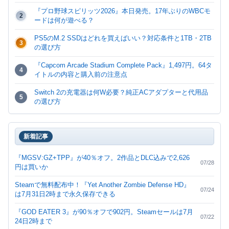
『プロ野球スピリッツ2026』本日発売。17年ぶりのWBCモ
2
ードは何が遊べる？
PS5のM.2 SSDはどれを買えばいい？対応条件と1TB・2TB
3
の選び方
『Capcom Arcade Stadium Complete Pack』1,497円。64タ
4
イトルの内容と購入前の注意点
Switch 2の充電器は何W必要？純正ACアダプターと代用品
5
の選び方
Switch 2のmicroSD Expressは何GBがいい？256GB・
6
512GB・1TBの選び方
新着記事
『The Life and Suffering of Sir Brante』Steam無料配布は7
7
月23日10時まで。入手後も継続プレイ可能
『MGSV:GZ+TPP』が40％オフ。2作品とDLC込みで2,626
07/28
円は買いか
『スターオーシャン2 R』Switch 2版発売。旧Switch版との
8
違いと新価格を整理
Steamで無料配布中！『Yet Another Zombie Defense HD』
07/24
は7月31日2時まで永久保存できる
『GOD EATER 3』が90％オフで902円。Steamセールは7月
07/22
24日2時まで